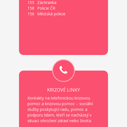
155
Záchranka
158
Policie ČR
156
Městská policie
KRIZOVÉ LINKY
Kontakty na telefonickou krizovou
pomoc a krizovou pomoc – sociální
služby poskytující radu, pomoc a
podporu lidem, kteří se nacházejí v
situaci ohrožení zdraví nebo života.