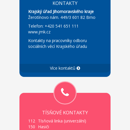
KONTAKTY
Krajský úřad Jihomoravského kraje
Žerotínovo nám. 449/3 601 82 Brno
Telefon: +420 541 651 111
www.jmk.cz
Kontakty na pracovníky odboru
sociálních věcí Krajského úřadu
Více kontaktů
TÍSŇOVÉ KONTAKTY
112
Tísňová linka (univerzální)
150
Hasiči